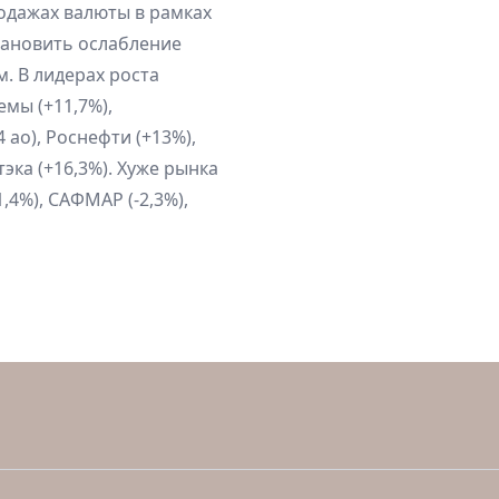
одажах валюты в рамках
тановить ослабление
. В лидерах роста
емы (+11,7%),
 ао), Роснефти (+13%),
тэка (+16,3%). Хуже рынка
1,4%), САФМАР (-2,3%),