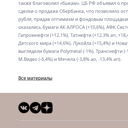
также благоволил «быкам». ЦБ РФ объявил о пр
сделки о продаже Сбербанка, что позволило ос
рубля, придав оптимизм и фондовым площадкам
оказались бумаги АК АЛРОСА (+10,6%), АФК Сист
Гапромнефти (+12,1%), Татнефти (+12,3% ап, +18,4
Детского мира (+14,6%), Лукойла (+15,4%) и Нова
выглядели бумаги Polymetal (-1%), Транснефти (-
М.Видео (-6,4%) и Мечела (-3,8% ао, -13,4% ап).
Все материалы