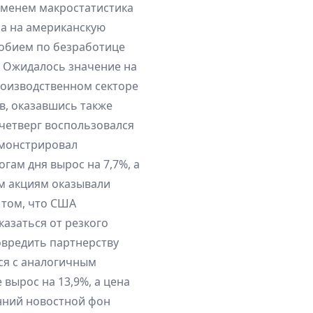
еменем макростатистика
а на американскую
собием по безработице
с. Ожидалось значение на
производственном секторе
ов, оказавшись также
четверг воспользовался
емонстрировал
гам дня вырос на 7,7%, а
ым акциям оказывали
 том, что США
казаться от резкого
овредить партнерству
ся с аналогичным
 вырос на 13,9%, а цена
енний новостной фон