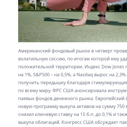
Американский фондовый рынок в четверг пров
волатильную сессию, по итогам которой ему уд
положительной территории. Индекс Dow Jones п
на 1%, S&P500 – на 0,5%, а Nasdaq вырос на 2,3
получить передышку благодаря стимулирующим
по всему миру. ФРС США анонсировала инструм
паевых фондов денежного рынка. Европейский 
новую программу выкупа активов на сумму 750 
снизил ключевую ставку на 15 б.п. до 0,1% и та
выкупа облигаций. Конгресс США обсуждает па