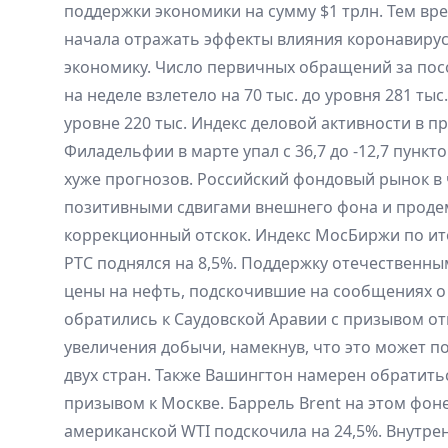
поддержки экономики на сумму $1 трлн. Тем вр
начала отражать эффекты влияния коронавирус
экономику. Число первичных обращений за по
на неделе взлетело на 70 тыс. до уровня 281 ты
уровне 220 тыс. Индекс деловой активности в 
Филадельфии в марте упал с 36,7 до -12,7 пункт
хуже прогнозов. Российский фондовый рынок в 
позитивными сдвигами внешнего фона и прод
коррекционный отскок. Индекс МосБиржи по ито
РТС поднялся на 8,5%. Поддержку отечественн
цены на нефть, подскочившие на сообщениях о
обратились к Саудовской Аравии с призывом от
увеличения добычи, намекнув, что это может п
двух стран. Также Вашингтон намерен обратить
призывом к Москве. Баррель Brent на этом фоне
американской WTI подскочила на 24,5%. Внутр