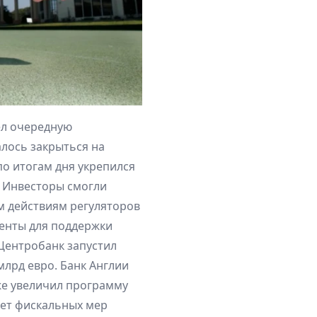
ел очередную
алось закрыться на
о итогам дня укрепился
%. Инвесторы смогли
 действиям регуляторов
енты для поддержки
Центробанк запустил
млрд евро. Банк Англии
кже увеличил программу
кет фискальных мер