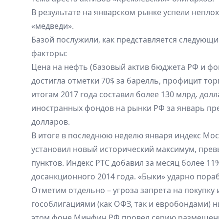
В результате на январском рынке успели неплох
«медведи».
Базой послужили, как представляется следующ
факторы:
Цена на нефть (базовый актив бюджета РФ и фо
достигла отметки 70$ за барелль, профицит тор
итогам 2017 года составил более 130 млрд. долл
иностранных фондов на рынки РФ за январь пре
долларов.
В итоге в последнюю неделю января индекс Мо
установил новый исторический максимум, превы
пунктов. Индекс РТС добавил за месяц более 11
досанкционного 2014 года. «Быки» ударно пора
Отметим отдельно – угроза запрета на покупку
гособлигациями (как ОФЗ, так и евробондами) н
этом фоне Минфин РФ провел серию размещени