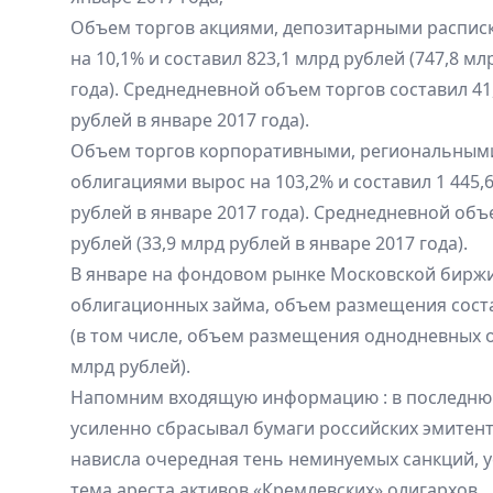
Объем торгов акциями, депозитарными распис
на 10,1% и составил 823,1 млрд рублей (747,8 мл
года). Среднедневной объем торгов составил 41,
рублей в январе 2017 года).
Объем торгов корпоративными, региональным
облигациями вырос на 103,2% и составил 1 445,6
рублей в январе 2017 года). Среднедневной объе
рублей (33,9 млрд рублей в январе 2017 года).
В январе на фондовом рынке Московской бирж
облигационных займа, объем размещения соста
(в том числе, объем размещения однодневных о
млрд рублей).
Напомним входящую информацию : в последню
усиленно сбрасывал бумаги российских эмитент
нависла очередная тень неминуемых санкций, 
тема ареста активов «Кремлевских» олигархов.