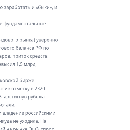
о заработать и «быки», и
ие фундаментальные
ндового рынка) уверенно
гового баланса РФ по
аров, приток средств
высил 1,5 млрд.
сковской бирже
сив отметку в 2320
%, достигнув рубежа
ботали.
 и владение российскими
икуда не уходила. На
й на рынке ОФЗ, спрос