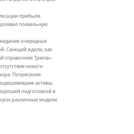
фиксации прибыли
проявил похвальную
Ожидание очередных
й. Санкций ждали, как
ый справочник Трмпа».
отсутствие нового
вора. Потрясения
 подешевевшие активы.
 хорошей подготовкой в
 срок различные модели