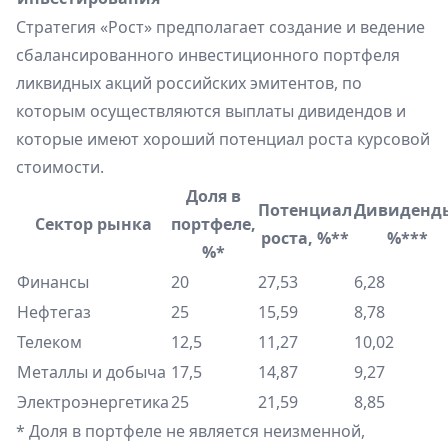
Стратегия «Рост» предполагает создание и ведение
сбалансированного инвестиционного портфеля
ликвидных акций российских эмитентов, по
которым осуществляются выплаты дивидендов и
которые имеют хороший потенциал роста курсовой
стоимости.
Доля в
Потенциал
Дивиденд
Сектор рынка
портфеле,
роста, %**
%***
%*
Финансы
20
27,53
6,28
Нефтегаз
25
15,59
8,78
Телеком
12,5
11,27
10,02
Металлы и добыча
17,5
14,87
9,27
Электроэнергетика
25
21,59
8,85
* Доля в портфеле не является неизменной,