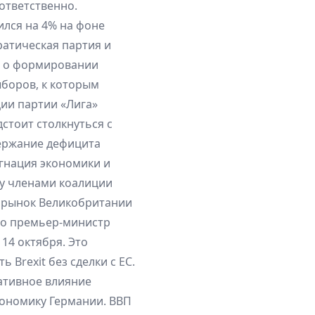
оответственно.
ился на 4% на фоне
ратическая партия и
ь о формировании
ыборов, к которым
ии партии «Лига»
стоит столкнуться с
ержание дефицита
агнация экономики и
ду членами коалиции
 рынок Великобритании
что премьер-министр
14 октября. Это
Brexit без сделки с ЕС.
ативное влияние
ономику Германии. ВВП