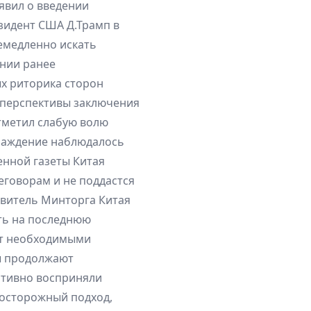
ъявил о введении
зидент США Д.Трамп в
емедленно искать
ении ранее
х риторика сторон
о перспективы заключения
отметил слабую волю
хлаждение наблюдалось
енной газеты Китая
еговорам и не поддастся
авитель Минторга Китая
ать на последнюю
ет необходимыми
ы продолжают
итивно восприняли
 осторожный подход,