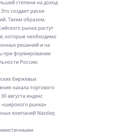
льшей степени на доход
 Это создает риски
ий. Таким образом,
сийского рынка растут
ве, которые необходимо
ионных решений и на
ры при формировании
льности России.
нских биржевых
ения накала торгового
30 августа индекс
с «широкого рынка»
ичных компаний Nasdaq
симистичными.