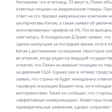
Напомним, что в пятницу, 23 августа, Пекин об
ответных пошлин на американские товары. Пре
ответ на это призвал американские компании н
альтернативы Китаю, а также заявил об увелич
анонсированных тарифов на 5%. После выходны
смягчилась. В понедельник Д.Трамп заявил, чт
сделки наилучшие за последнее время, хотя и 
Китая к достижению соглашения. Некоторое о
во вторник, когда редактор ведущей государств
отметил, что Пекин не изменит позицию по пер
на давление США. Однако уже в четверг предст
заявил, что страна не будет немедленно отвеч
тарифную эскалацию Вашингтона, хотя облада
инструментами. Также он сообщил, что сторон
«эффективную коммуникацию». Инвесторы поз
примирительные заявления, однако сохраняют