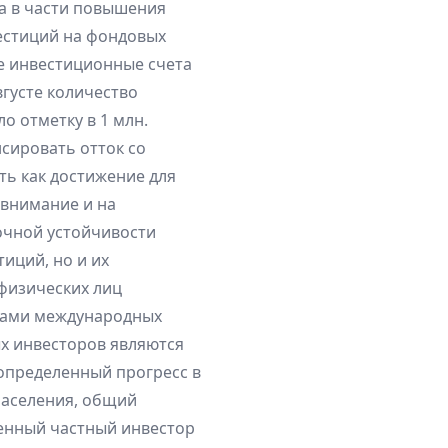
а в части повышения
естиций на фондовых
е инвестиционные счета
вгусте количество
 отметку в 1 млн.
сировать отток со
ть как достижение для
 внимание и на
очной устойчивости
иций, но и их
физических лиц
твами международных
ых инвесторов являются
 определенный прогресс в
аселения, общий
венный частный инвестор