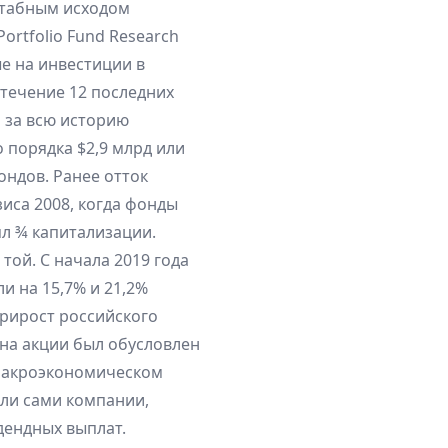
штабным исходом
rtfolio Fund Research
е на инвестиции в
 течение 12 последних
 за всю историю
 порядка $2,9 млрд или
ондов. Ранее отток
иса 2008, когда фонды
ял ¾ капитализации.
той. С начала 2019 года
 на 15,7% и 21,2%
прирост российского
на акции был обусловлен
макроэкономическом
ли сами компании,
дендных выплат.