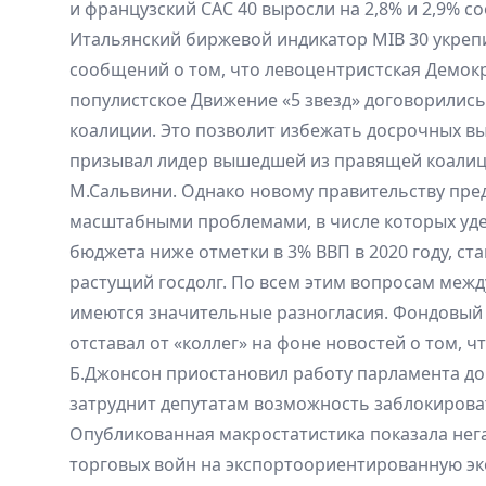
и французский CAC 40 выросли на 2,8% и 2,9% с
Итальянский биржевой индикатор MIB 30 укреп
сообщений о том, что левоцентристская Демок
популистское Движение «5 звезд» договорилис
коалиции. Это позволит избежать досрочных в
призывал лидер вышедшей из правящей коалиц
М.Сальвини. Однако новому правительству пред
масштабными проблемами, в числе которых уд
бюджета ниже отметки в 3% ВВП в 2020 году, ст
растущий госдолг. По всем этим вопросам меж
имеются значительные разногласия. Фондовый
отставал от «коллег» на фоне новостей о том, 
Б.Джонсон приостановил работу парламента до 
затруднит депутатам возможность заблокировать 
Опубликованная макростатистика показала нег
торговых войн на экспортоориентированную эк