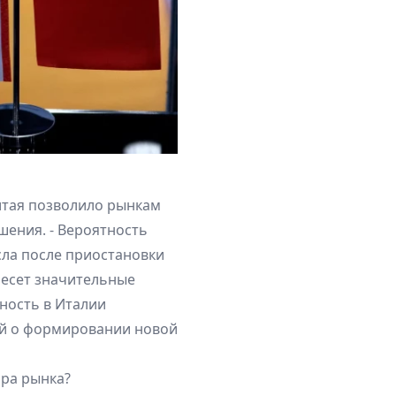
итая позволило рынкам
ешения. - Вероятность
сла после приостановки
несет значительные
нность в Италии
ей о формировании новой
ора рынка?