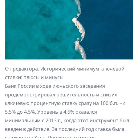
От редактора. Исторический минимум ключевой
ставки: плюсы и минусы
Банк России в ходе июньского заседания
продемонстрировал решительность и снизил
ключевую процентную ставку сразу на 100 б.п. – с
5,5% до 4,5%. Уровень в 4,5% оказался
минимальным с 2013 г., когда этот инструмент был
введен в действие. За последний год ставка была
снижена на 3 п.п. Регулятор отметил