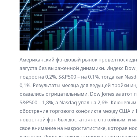
Американский фондовый рынок провел послед
августа без выраженной динамики. Индекс Dow 
подрос на 0,2%, S&P500 – на 0,1%, тогда как Na
0,1%. Результаты месяца для ведущей тройки и
оказались отрицательными. Dow Jones за этот п
S&P500 – 1,8%, а Nasdaq упал на 2,6%. Ключевы
обострение торгового конфликта между США и
новостной фон был достаточно спокойным, и и
свое внимание на макростатистике, которая н
характер. Личные доходы американцев в июле вы