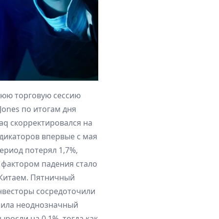
нюю торговую сессию
Jones по итогам дня
sdaq скорректировался на
ндикаторов впервые с мая
ериод потерял 1,7%,
м фактором падения стало
 Китаем. Пятничный
нвесторы сосредоточили
осила неоднозначный
росли на 0,1%, тогда как