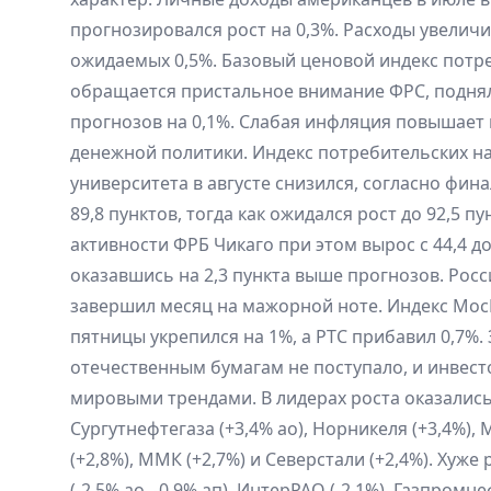
прогнозировался рост на 0,3%. Расходы увеличи
ожидаемых 0,5%. Базовый ценовой индекс потр
обращается пристальное внимание ФРС, поднялс
прогнозов на 0,1%. Слабая инфляция повышает
денежной политики. Индекс потребительских н
университета в августе снизился, согласно фина
89,8 пунктов, тогда как ожидался рост до 92,5 п
активности ФРБ Чикаго при этом вырос с 44,4 до
оказавшись на 2,3 пункта выше прогнозов. Ро
завершил месяц на мажорной ноте. Индекс Мо
пятницы укрепился на 1%, а РТС прибавил 0,7%.
отечественным бумагам не поступало, и инвест
мировыми трендами. В лидерах роста оказались 
Сургутнефтегаза (+3,4% ао), Норникеля (+3,4%), 
(+2,8%), ММК (+2,7%) и Северстали (+2,4%). Хуж
(-2,5% ао, -0,9% ап), ИнтерРАО (-2,1%), Газпромн