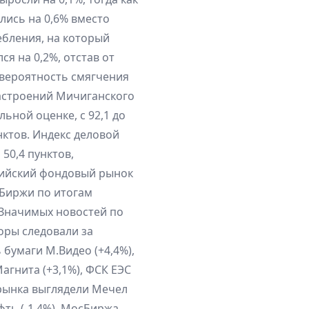
лись на 0,6% вместо
ебления, на который
я на 0,2%, отстав от
 вероятность смягчения
астроений Мичиганского
льной оценке, с 92,1 до
унктов. Индекс деловой
 50,4 пунктов,
ссийский фондовый рынок
сБиржи по итогам
 Значимых новостей по
оры следовали за
бумаги М.Видео (+4,4%),
Магнита (+3,1%), ФСК ЕЭС
е рынка выглядели Мечел
ефть (-1,4%), МосБиржа