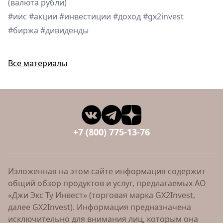
(валюта рубли)
#иис
#акции
#инвестиции
#доход
#gx2invest
#биржа
#дивиденды
Все материалы
+7 (800) 775-13-76
Изложенная на этом сайте информация содержит
общий обзор продуктов и услуг, предлагаемых АО
«Джи Экс Ту Инвест» (торговая марка GX2Invest,
далее GX2Invest). Информация предназначена
исключительно для внимания лиц, которым она