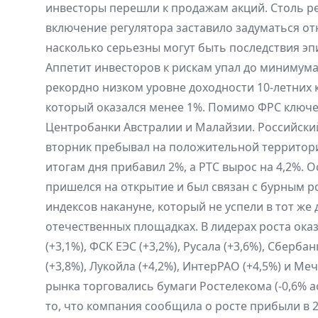
инвесторы перешли к продажам акций. Столь р
включение регулятора заставило задуматься от
насколько серьезны могут быть последствия эп
Аппетит инвесторов к рискам упал до минимума
рекордно низком уровне доходности 10-летних 
который оказался менее 1%. Помимо ФРС ключе
Центробанки Австралии и Малайзии. Российск
вторник пребывал на положительной территор
итогам дня прибавил 2%, а РТС вырос на 4,2%.
пришелся на открытие и был связан с бурным 
индексов накануне, который не успели в тот же
отечественных площадках. В лидерах роста ока
(+3,1%), ФСК ЕЭС (+3,2%), Русала (+3,6%), Сбербан
(+3,8%), Лукойла (+4,2%), ИнтерРАО (+4,5%) и Меч
рынка торговались бумаги Ростелекома (-0,6% ао
то, что компания сообщила о росте прибыли в 20