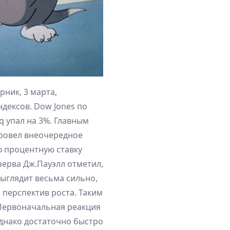
рник, 3 марта,
дексов. Dow Jones по
aq упал на 3%. Главным
провел внеочередное
ю процентную ставку
езерва Дж.Пауэлл отметил,
ыглядит весьма сильно,
 перспектив роста. Таким
Первоначальная реакция
однако достаточно быстро