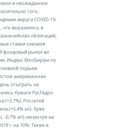
езкое и неожиданное
носительно того,
идемии вируса COVID-19.
, что выразилось в
казначейских облигаций,
вые ставки снизили
ий фондовый рынок во
ии. Индекс МосБиржи по
 Основной подъем
ростом американских
 день отыграть на
зались бумаги РусГидро
ка (+3,7%), Россетей
ела (+5,4% ао). Хуже
, -0,7% ап) несмотря на
19 г. на 10%. Также в