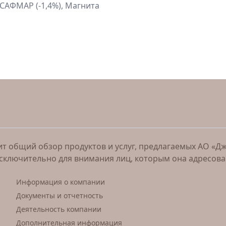
 САФМАР (-1,4%), Магнита
 общий обзор продуктов и услуг, предлагаемых АО «Джи 
исключительно для внимания лиц, которым она адресов
Информация о компании
Документы и отчетность
Деятельность компании
Дополнительная информация