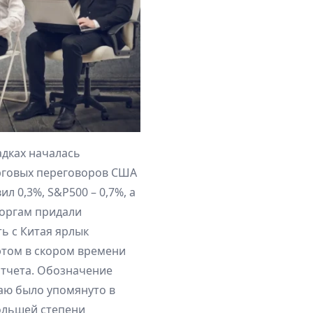
дках началась
рговых переговоров США
л 0,3%, S&P500 – 0,7%, а
торгам придали
ь с Китая ярлык
этом в скором времени
отчета. Обозначение
аю было упомянуто в
большей степени