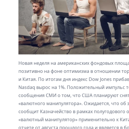
Новая неделя на американских фондовых площа
позитивно на фоне оптимизма в отношении то
и Китая. По итогам дня индекс Dow Jones прибави
Nasdaq вырос на 1%. Положительный импульс 
сообщения СМИ о том, что США планируют снят
«валютного манипулятора». Ожидается, что об 
сообщит Казначейство в рамках полугодового 
«валютный манипулятор» применительно к Кит
отчете от августа прошлого года и является в 