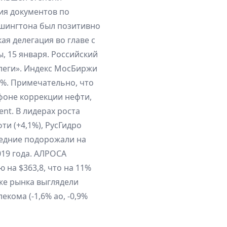
ия документов по
ашингтона был позитивно
ая делегация во главе с
, 15 января. Российский
леги». Индекс МосБиржи
,3%. Примечательно, что
фоне коррекции нефти,
ent. В лидерах роста
ти (+4,1%), РусГидро
следние подорожали на
019 года. АЛРОСА
на $363,8, что на 11%
же рынка выглядели
лекома (-1,6% ао, -0,9%