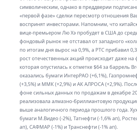
символическим, однако в преддверии подписан
«первой фазе» сделки пересмотр отношения В
воспринят инвесторами. Напомним, что китайск
вице-премьером Лю Хэ пробудет в США до среды
фондовый рынок не отставал от западного «кол
по итогам дня вырос на 0,9%, а РТС прибавил 0
рост отечественных акций происходит даже на 
которая опустилась к отметке $64 за баррель Br
оказались бумаги ИнтерРАО (+6,1%), Газпромнеф
(+3,5%) и ММК (+2,9%) и АК АЛРОСА (+2,9%). По
фоне сильных данных по продажам в декабре 2
реализовала алмазно-бриллиантовую продукцию 
выше аналогичного периода прошлого года. Ху
бумаги М.Видео (-2%), Татнефти (-1,6% ап), Росте
ап), САФМАР (-1%) и Транснефти (-1% ап).