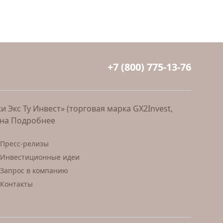
+7 (800) 775-13-76
Экс Ту Инвест» (торговая марка GX2Invest,
ана
Подробнее
Пресс-релизы
Инвестиционные идеи
Запрос в компанию
Контакты