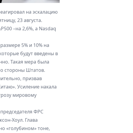
еагировал на эскалацию
тницу, 23 августа.
&P500 –на 2,6%, а Nasdaq
размере 5% и 10% на
которые будут введены в
енно. Такая мера была
со стороны Штатов.
ительно, призвав
итаю». Усиление накала
грозу мировому
 председателя ФРС
сон-Хоул. Глава
но «голубином» тоне,