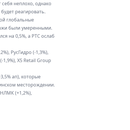
 себя неплохо, однако
 будет реагировать.
ой глобальные
дажи были умеренными.
ся на 0,5%, а РТС ослаб
%), РусГидро (-1,3%),
-1,9%), X5 Retail Group
3,5% ап), которые
гинском месторождении.
НЛМК (+1,2%),