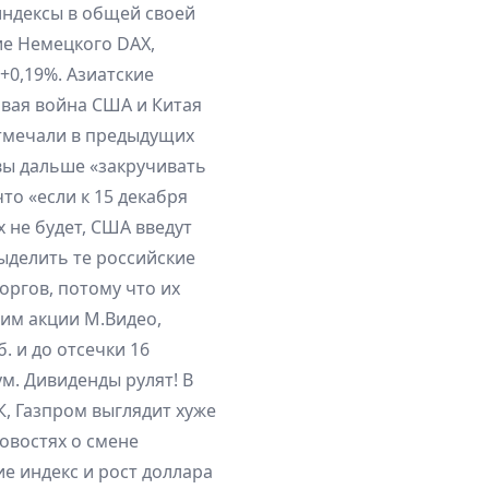
индексы в общей своей
ие Немецкого DAX,
+0,19%. Азиатские
овая война США и Китая
отмечали в предыдущих
овы дальше «закручивать
что «если к 15 декабря
 не будет, США введут
ыделить те российские
оргов, потому что их
им акции М.Видео,
. и до отсечки 16
м. Дивиденды рулят! В
, Газпром выглядит хуже
овостях о смене
е индекс и рост доллара