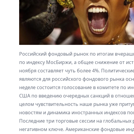
Российский фондовый рынок по итогам вчерашн
по индексу МосБиржи, а общее снижение от ис
ноября составляет чуть более 4%. Политические
являются для российского фондового рынка ос
неделе состоится голосование в комитете по и
США по введению очередных санкций в отношен
целом чувствительность наше рынка уже притуп
новостям и динамика иностранных индексов по
Последние три торговые сессии на глобальных 
негативном ключе. Американские фондовые инд