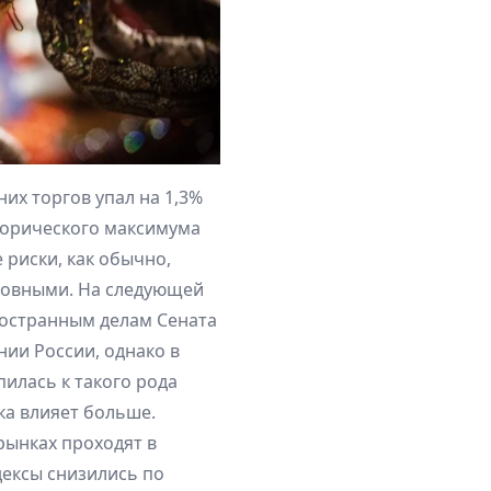
их торгов упал на 1,3%
торического максимума
 риски, как обычно,
новными. На следующей
ностранным делам Сената
ии России, однако в
илась к такого рода
ка влияет больше.
рынках проходят в
ексы снизились по