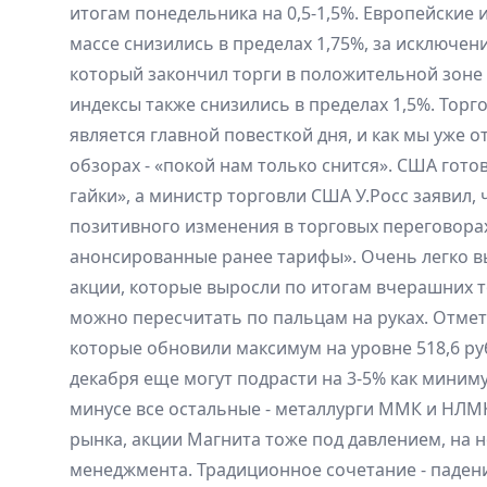
итогам понедельника на 0,5-1,5%. Европейские 
массе снизились в пределах 1,75%, за исключен
который закончил торги в положительной зоне 
индексы также снизились в пределах 1,5%. Торг
является главной повесткой дня, и как мы уже 
обзорах - «покой нам только снится». США гот
гайки», а министр торговли США У.Росс заявил, 
позитивного изменения в торговых переговорах
анонсированные ранее тарифы». Очень легко в
акции, которые выросли по итогам вчерашних т
можно пересчитать по пальцам на руках. Отмет
которые обновили максимум на уровне 518,6 руб
декабря еще могут подрасти на 3-5% как миниму
минусе все остальные - металлурги ММК и НЛМК
рынка, акции Магнита тоже под давлением, на н
менеджмента. Традиционное сочетание - падени