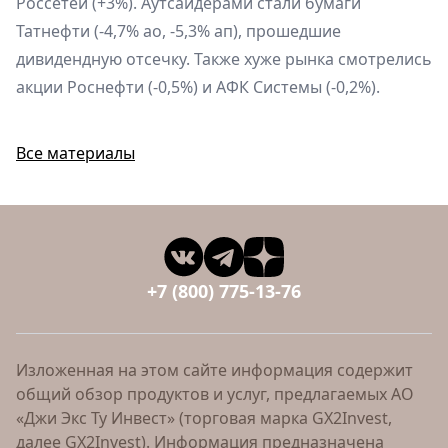
Россетей (+3%). Аутсайдерами стали бумаги
Татнефти (-4,7% ао, -5,3% ап), прошедшие
дивидендную отсечку. Также хуже рынка смотрелись
акции Роснефти (-0,5%) и АФК Системы (-0,2%).
Все материалы
+7 (800) 775-13-76
Изложенная на этом сайте информация содержит
общий обзор продуктов и услуг, предлагаемых АО
«Джи Экс Ту Инвест» (торговая марка GX2Invest,
далее GX2Invest). Информация предназначена