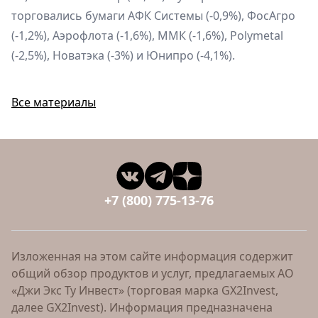
торговались бумаги АФК Системы (-0,9%), ФосАгро
(-1,2%), Аэрофлота (-1,6%), ММК (-1,6%), Polymetal
(-2,5%), Новатэка (-3%) и Юнипро (-4,1%).
Все материалы
+7 (800) 775-13-76
Изложенная на этом сайте информация содержит
общий обзор продуктов и услуг, предлагаемых АО
«Джи Экс Ту Инвест» (торговая марка GX2Invest,
далее GX2Invest). Информация предназначена