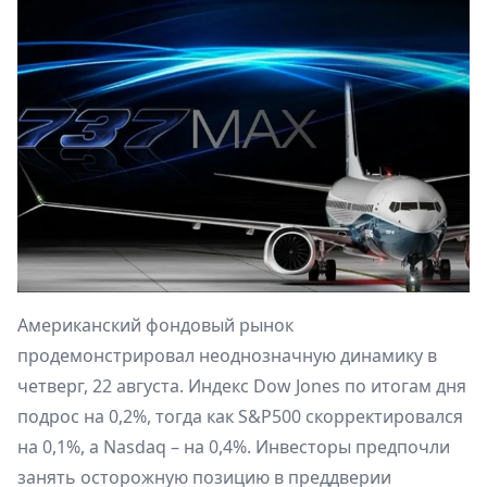
Американский фондовый рынок
продемонстрировал неоднозначную динамику в
четверг, 22 августа. Индекс Dow Jones по итогам дня
подрос на 0,2%, тогда как S&P500 скорректировался
на 0,1%, а Nasdaq – на 0,4%. Инвесторы предпочли
занять осторожную позицию в преддверии