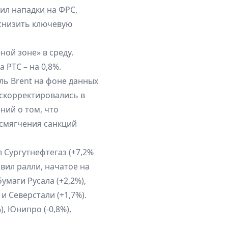
ил нападки на ФРС,
снизить ключевую
ой зоне» в среду.
 РТС – на 0,8%.
ль Brent на фоне данных
 скорректировались в
ний о том, что
смягчения санкций
 Сургутнефтегаз (+7,2%
овил ралли, начатое на
маги Русала (+2,2%),
 и Северстали (+1,7%).
), Юнипро (-0,8%),