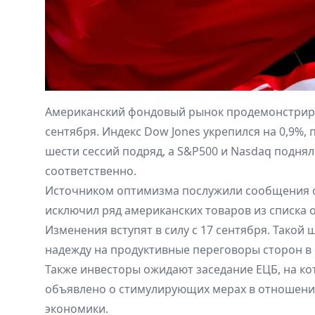
Американский фондовый рынок продемонстриров
сентября. Индекс Dow Jones укрепился на 0,9%,
шести сессий подряд, а S&P500 и Nasdaq поднял
соответственно.
Источником оптимизма послужили сообщения о
исключил ряд американских товаров из списка
Изменения вступят в силу с 17 сентября. Такой 
надежду на продуктивные переговоры сторон в о
Также инвесторы ожидают заседание ЕЦБ, на к
объявлено о стимулирующих мерах в отношени
экономики.