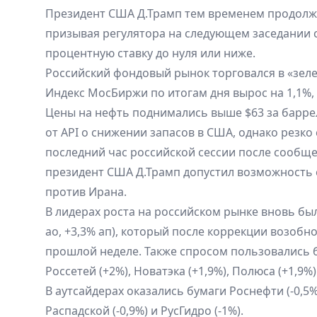
Президент США Д.Трамп тем временем продолж
призывая регулятора на следующем заседании 
процентную ставку до нуля или ниже.
Российский фондовый рынок торговался в «зелен
Индекс МосБиржи по итогам дня вырос на 1,1%, а
Цены на нефть поднимались выше $63 за барре
от API о снижении запасов в США, однако резко
последний час российской сессии после сообще
президент США Д.Трамп допустил возможность 
против Ирана.
В лидерах роста на российском рынке вновь был
ао, +3,3% ап), который после коррекции возобн
прошлой неделе. Также спросом пользовались бу
Россетей (+2%), Новатэка (+1,9%), Полюса (+1,9%)
В аутсайдерах оказались бумаги Роснефти (-0,5%
Распадской (-0,9%) и РусГидро (-1%).