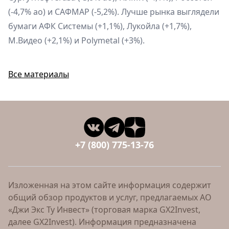
(-4,7% ао) и САФМАР (-5,2%). Лучше рынка выглядели
бумаги АФК Системы (+1,1%), Лукойла (+1,7%),
М.Видео (+2,1%) и Polymetal (+3%).
Все материалы
+7 (800) 775-13-76
Изложенная на этом сайте информация содержит
общий обзор продуктов и услуг, предлагаемых АО
«Джи Экс Ту Инвест» (торговая марка GX2Invest,
далее GX2Invest). Информация предназначена