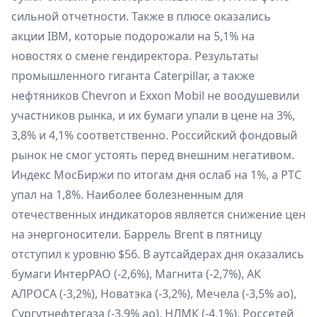
сильной отчетности. Также в плюсе оказались
акции IBM, которые подорожали на 5,1% на
новостях о смене гендиректора. Результаты
промышленного гиганта Caterpillar, а также
нефтяников Chevron и Exxon Mobil не воодушевили
участников рынка, и их бумаги упали в цене на 3%,
3,8% и 4,1% соответственно. Российский фондовый
рынок не смог устоять перед внешним негативом.
Индекс МосБиржи по итогам дня ослаб на 1%, а РТС
упал на 1,8%. Наиболее болезненным для
отечественных индикаторов является снижение цен
на энергоносители. Баррель Brent в пятницу
отступил к уровню $56. В аутсайдерах дня оказались
бумаги ИнтерРАО (-2,6%), Магнита (-2,7%), АК
АЛРОСА (-3,2%), Новатэка (-3,2%), Мечела (-3,5% ао),
Сургутнефтегаза (-3,9% ао), НЛМК (-4,1%), Россетей